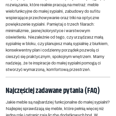
rozwiązania, które realnie pracują na metraż:
meble
wielofunkcyjne do małej sypialni
, zabudowy do sufitu
wspierające przechowywanie oraz triki na
optyczne
powiększenie sypialni
. Pamiętaj o trzech filarach:
minimalizmie, jasnej kolorystyce i warstwowym
oświetleniu. Niezależnie od tego, czy urządzasz
małą
sypialnię w bloku
, czy planujesz
małą sypialnię z biurkiem
,
konsekwentny plan i codzienny porządek pozwolą ci
cieszyć się praktycznym, spokojnym wnętrzem. Mamy
nadzieję, że te
inspiracje do małej sypialni
pomogą ci
stworzyć wymarzoną, komfortową przestrzeń.
Najczęściej zadawane pytania (FAQ)
Jakie meble są najbardziej funkcjonalne do małej sypialni?
Najlepiej sprawdzają się meble, które pełnią więcej niż
jedną rolę i ograniczają liczbę dodatkowych brył. W