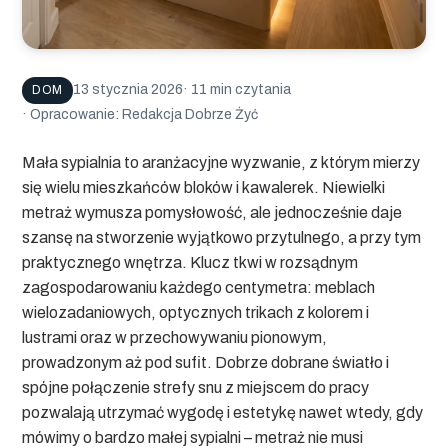
13 stycznia 2026
· 11 min czytania
DOM
· Opracowanie: Redakcja Dobrze Żyć
Mała sypialnia to aranżacyjne wyzwanie, z którym mierzy
się wielu mieszkańców bloków i kawalerek. Niewielki
metraż wymusza pomysłowość, ale jednocześnie daje
szansę na stworzenie wyjątkowo przytulnego, a przy tym
praktycznego wnętrza. Klucz tkwi w rozsądnym
zagospodarowaniu każdego centymetra: meblach
wielozadaniowych, optycznych trikach z kolorem i
lustrami oraz w przechowywaniu pionowym,
prowadzonym aż pod sufit. Dobrze dobrane światło i
spójne połączenie strefy snu z miejscem do pracy
pozwalają utrzymać wygodę i estetykę nawet wtedy, gdy
mówimy o
bardzo małej sypialni
– metraż nie musi