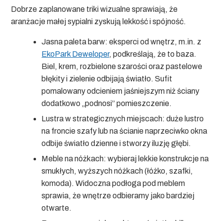
Dobrze zaplanowane triki wizualne sprawiają, że
aranżacje małej sypialni
zyskują lekkość i spójność.
Jasna paleta barw:
eksperci od wnętrz, m.in. z
EkoPark Deweloper
, podkreślają, że to baza.
Biel, krem, rozbielone szarości oraz pastelowe
błękity i zielenie odbijają światło. Sufit
pomalowany odcieniem jaśniejszym niż ściany
dodatkowo „podnosi” pomieszczenie.
Lustra w strategicznych miejscach:
duże lustro
na froncie szafy lub na ścianie naprzeciwko okna
odbije światło dzienne i stworzy iluzję głębi.
Meble na nóżkach:
wybieraj lekkie konstrukcje na
smukłych, wyższych nóżkach (łóżko, szafki,
komoda). Widoczna podłoga pod meblem
sprawia, że wnętrze odbieramy jako bardziej
otwarte.