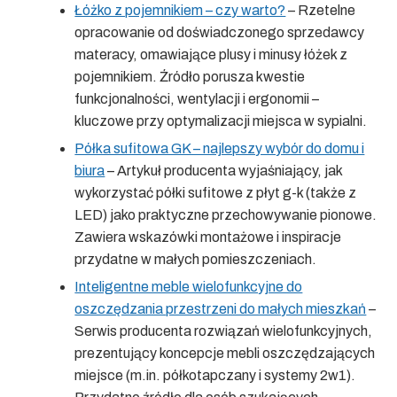
Łóżko z pojemnikiem – czy warto?
– Rzetelne
opracowanie od doświadczonego sprzedawcy
materacy, omawiające plusy i minusy łóżek z
pojemnikiem. Źródło porusza kwestie
funkcjonalności, wentylacji i ergonomii –
kluczowe przy optymalizacji miejsca w sypialni.
Półka sufitowa GK – najlepszy wybór do domu i
biura
– Artykuł producenta wyjaśniający, jak
wykorzystać półki sufitowe z płyt g-k (także z
LED) jako praktyczne przechowywanie pionowe.
Zawiera wskazówki montażowe i inspiracje
przydatne w małych pomieszczeniach.
Inteligentne meble wielofunkcyjne do
oszczędzania przestrzeni do małych mieszkań
–
Serwis producenta rozwiązań wielofunkcyjnych,
prezentujący koncepcje mebli oszczędzających
miejsce (m.in. półkotapczany i systemy 2w1).