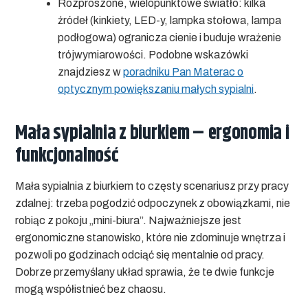
Rozproszone, wielopunktowe światło:
kilka
źródeł (kinkiety, LED-y, lampka stołowa, lampa
podłogowa) ogranicza cienie i buduje wrażenie
trójwymiarowości. Podobne wskazówki
znajdziesz w
poradniku Pan Materac o
optycznym powiększaniu małych sypialni
.
Mała sypialnia z biurkiem – ergonomia i
funkcjonalność
Mała sypialnia z biurkiem
to częsty scenariusz przy pracy
zdalnej: trzeba pogodzić odpoczynek z obowiązkami, nie
robiąc z pokoju „mini-biura”. Najważniejsze jest
ergonomiczne stanowisko, które nie zdominuje wnętrza i
pozwoli po godzinach odciąć się mentalnie od pracy.
Dobrze przemyślany układ sprawia, że te dwie funkcje
mogą współistnieć bez chaosu.