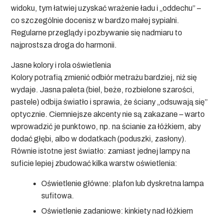
widoku, tym łatwiej uzyskać wrażenie ładu i „oddechu” –
co szczególnie docenisz w
bardzo małej sypialni
.
Regularne przeglądy i pozbywanie się nadmiaru to
najprostsza droga do harmonii.
Jasne kolory i rola oświetlenia
Kolory potrafią zmienić odbiór metrażu bardziej, niż się
wydaje. Jasna paleta (biel, beże, rozbielone szarości,
pastele) odbija światło i sprawia, że ściany „odsuwają się”
optycznie. Ciemniejsze akcenty nie są zakazane – warto
wprowadzić je punktowo, np. na ścianie za łóżkiem, aby
dodać głębi, albo w dodatkach (poduszki, zasłony).
Równie istotne jest światło: zamiast jednej lampy na
suficie lepiej zbudować kilka warstw oświetlenia:
Oświetlenie główne:
plafon lub dyskretna lampa
sufitowa.
Oświetlenie zadaniowe:
kinkiety nad łóżkiem