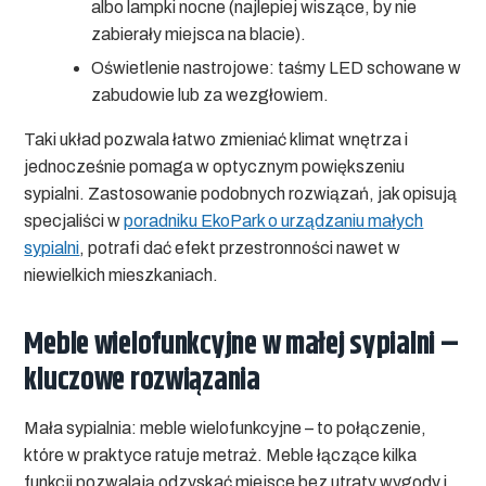
albo lampki nocne (najlepiej wiszące, by nie
zabierały miejsca na blacie).
Oświetlenie nastrojowe:
taśmy LED schowane w
zabudowie lub za wezgłowiem.
Taki układ pozwala łatwo zmieniać klimat wnętrza i
jednocześnie pomaga w
optycznym powiększeniu
sypialni
. Zastosowanie podobnych rozwiązań, jak opisują
specjaliści w
poradniku EkoPark o urządzaniu małych
sypialni
, potrafi dać efekt przestronności nawet w
niewielkich mieszkaniach.
Meble wielofunkcyjne w małej sypialni –
kluczowe rozwiązania
Mała sypialnia: meble wielofunkcyjne
– to połączenie,
które w praktyce ratuje metraż. Meble łączące kilka
funkcji pozwalają odzyskać miejsce bez utraty wygody i