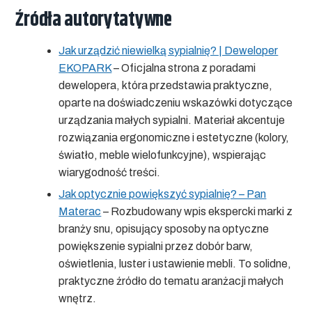
Źródła autorytatywne
Jak urządzić niewielką sypialnię? | Deweloper
EKOPARK
– Oficjalna strona z poradami
dewelopera, która przedstawia praktyczne,
oparte na doświadczeniu wskazówki dotyczące
urządzania małych sypialni. Materiał akcentuje
rozwiązania ergonomiczne i estetyczne (kolory,
światło, meble wielofunkcyjne), wspierając
wiarygodność treści.
Jak optycznie powiększyć sypialnię? – Pan
Materac
– Rozbudowany wpis ekspercki marki z
branży snu, opisujący sposoby na optyczne
powiększenie sypialni przez dobór barw,
oświetlenia, luster i ustawienie mebli. To solidne,
praktyczne źródło do tematu aranżacji małych
wnętrz.