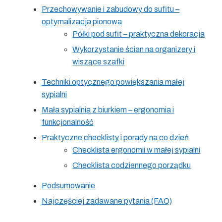
Przechowywanie i zabudowy do sufitu –
optymalizacja pionowa
Półki pod sufit – praktyczna dekoracja
Wykorzystanie ścian na organizery i
wiszące szafki
Techniki optycznego powiększania małej
sypialni
Mała sypialnia z biurkiem – ergonomia i
funkcjonalność
Praktyczne checklisty i porady na co dzień
Checklista ergonomii w małej sypialni
Checklista codziennego porządku
Podsumowanie
Najczęściej zadawane pytania (FAQ)