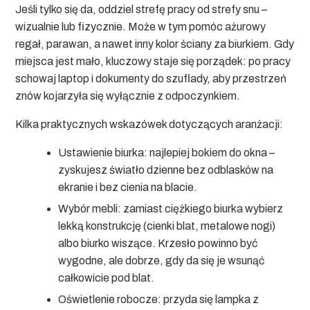
Jeśli tylko się da, oddziel strefę pracy od strefy snu –
wizualnie lub fizycznie. Może w tym pomóc ażurowy
regał, parawan, a nawet inny kolor ściany za biurkiem. Gdy
miejsca jest mało, kluczowy staje się porządek: po pracy
schowaj laptop i dokumenty do szuflady, aby przestrzeń
znów kojarzyła się wyłącznie z odpoczynkiem.
Kilka praktycznych wskazówek dotyczących aranżacji:
Ustawienie biurka:
najlepiej bokiem do okna –
zyskujesz światło dzienne bez odblasków na
ekranie i bez cienia na blacie.
Wybór mebli:
zamiast ciężkiego biurka wybierz
lekką konstrukcję (cienki blat, metalowe nogi)
albo biurko wiszące. Krzesło powinno być
wygodne, ale dobrze, gdy da się je wsunąć
całkowicie pod blat.
Oświetlenie robocze:
przyda się lampka z