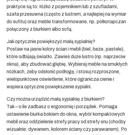
praktyce są to:
łóżko z pojemnikiem
lub z szufladami,
szafa przesuwna
(często z lustrem, a najlepiej na wymiar
do sufitu) oraz meble transformowane, np. półkotapczan
połączony z biurkiem albo sofą.
Jak optycznie powiększyć małą sypialnię?
Postaw na jasne kolory ścian i mebli (biel, beże, pastele),
które odbijają światło. Zawieś duże lustro (np. naprzeciw
okna), aby zbudować głębię. Wybieraj meble na smukłych
nóżkach, żeby odsłonić podłogę, i stosuj rozproszone,
wielopunktowe oświetlenie, które ogranicza cienie i
wspiera
optyczne powiększenie sypialni
.
Czy można urządzić małą sypialnię z biurkiem?
Tak – o ile zadbasz o ergonomię i porządek. Pomaga
ustawienie biurka bokiem do okna, wybór kompaktowych
mebli oraz oddzielenie strefy pracy od strefy snu (choćby
wizualnie: dywanem, kolorem ściany czy parawanem). Po