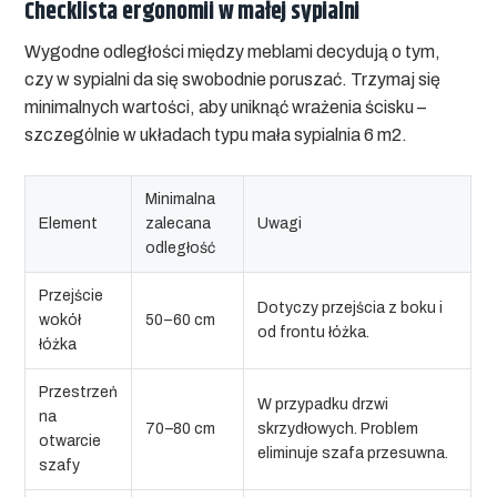
Checklista ergonomii w małej sypialni
Wygodne odległości między meblami decydują o tym,
czy w sypialni da się swobodnie poruszać. Trzymaj się
minimalnych wartości, aby uniknąć wrażenia ścisku –
szczególnie w układach typu
mała sypialnia 6 m2
.
Minimalna
Element
zalecana
Uwagi
odległość
Przejście
Dotyczy przejścia z boku i
wokół
50–60 cm
od frontu łóżka.
łóżka
Przestrzeń
W przypadku drzwi
na
70–80 cm
skrzydłowych. Problem
otwarcie
eliminuje szafa przesuwna.
szafy