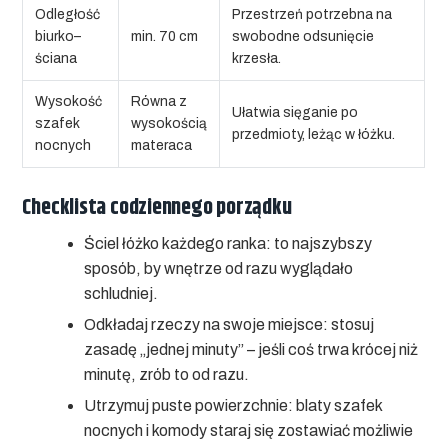
Odległość
Przestrzeń potrzebna na
biurko–
min. 70 cm
swobodne odsunięcie
ściana
krzesła.
Wysokość
Równa z
Ułatwia sięganie po
szafek
wysokością
przedmioty, leżąc w łóżku.
nocnych
materaca
Checklista codziennego porządku
Ściel łóżko każdego ranka: to najszybszy
sposób, by wnętrze od razu wyglądało
schludniej.
Odkładaj rzeczy na swoje miejsce: stosuj
zasadę „jednej minuty” – jeśli coś trwa krócej niż
minutę, zrób to od razu.
Utrzymuj puste powierzchnie: blaty szafek
nocnych i komody staraj się zostawiać możliwie