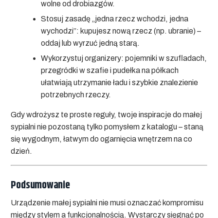
wolne od drobiazgów.
Stosuj zasadę „jedna rzecz wchodzi, jedna
wychodzi”: kupujesz nową rzecz (np. ubranie) –
oddaj lub wyrzuć jedną starą.
Wykorzystuj organizery: pojemniki w szufladach,
przegródki w szafie i pudełka na półkach
ułatwiają utrzymanie ładu i szybkie znalezienie
potrzebnych rzeczy.
Gdy wdrożysz te proste reguły, twoje
inspiracje do małej
sypialni
nie pozostaną tylko pomysłem z katalogu – staną
się wygodnym, łatwym do ogarnięcia wnętrzem na co
dzień.
Podsumowanie
Urządzenie małej sypialni nie musi oznaczać kompromisu
między stylem a funkcjonalnością. Wystarczy sięgnąć po