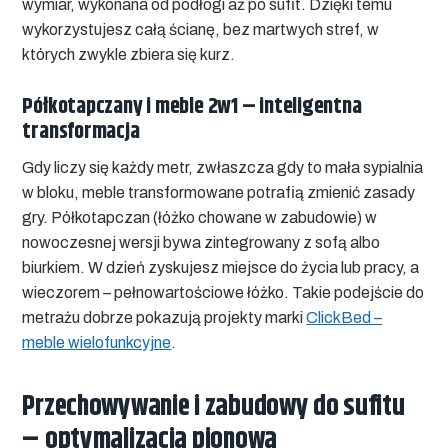
wymiar, wykonana od podłogi aż po sufit. Dzięki temu
wykorzystujesz całą ścianę, bez martwych stref, w
których zwykle zbiera się kurz.
Półkotapczany i meble 2w1 – inteligentna
transformacja
Gdy liczy się każdy metr, zwłaszcza gdy to
mała sypialnia
w bloku
, meble transformowane potrafią zmienić zasady
gry. Półkotapczan (łóżko chowane w zabudowie) w
nowoczesnej wersji bywa zintegrowany z sofą albo
biurkiem. W dzień zyskujesz miejsce do życia lub pracy, a
wieczorem – pełnowartościowe łóżko. Takie podejście do
metrażu dobrze pokazują projekty marki
ClickBed –
meble wielofunkcyjne
.
Przechowywanie i zabudowy do sufitu
– optymalizacja pionowa