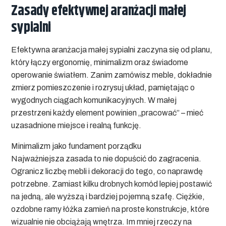
Zasady efektywnej aranżacji małej
sypialni
Efektywna aranżacja małej sypialni zaczyna się od planu,
który łączy ergonomię, minimalizm oraz świadome
operowanie światłem. Zanim zamówisz meble, dokładnie
zmierz pomieszczenie i rozrysuj układ, pamiętając o
wygodnych ciągach komunikacyjnych. W małej
przestrzeni każdy element powinien „pracować” – mieć
uzasadnione miejsce i realną funkcję.
Minimalizm jako fundament porządku
Najważniejsza zasada to nie dopuścić do zagracenia.
Ogranicz liczbę mebli i dekoracji do tego, co naprawdę
potrzebne. Zamiast kilku drobnych komód lepiej postawić
na jedną, ale wyższą i bardziej pojemną szafę. Ciężkie,
ozdobne ramy łóżka zamień na proste konstrukcje, które
wizualnie nie obciążają wnętrza. Im mniej rzeczy na