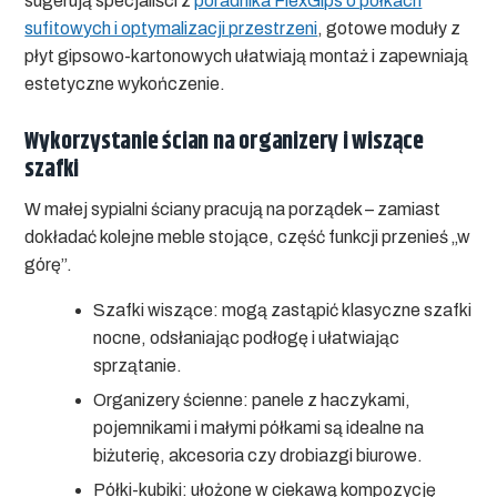
sugerują specjaliści z
poradnika FlexGips o półkach
sufitowych i optymalizacji przestrzeni
, gotowe moduły z
płyt gipsowo-kartonowych ułatwiają montaż i zapewniają
estetyczne wykończenie.
Wykorzystanie ścian na organizery i wiszące
szafki
W małej sypialni ściany pracują na porządek – zamiast
dokładać kolejne meble stojące, część funkcji przenieś „w
górę”.
Szafki wiszące:
mogą zastąpić klasyczne szafki
nocne, odsłaniając podłogę i ułatwiając
sprzątanie.
Organizery ścienne:
panele z haczykami,
pojemnikami i małymi półkami są idealne na
biżuterię, akcesoria czy drobiazgi biurowe.
Półki-kubiki:
ułożone w ciekawą kompozycję