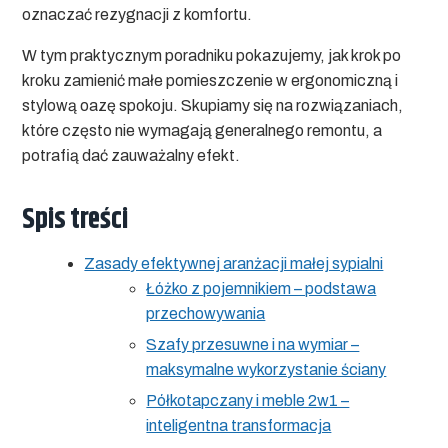
oznaczać rezygnacji z komfortu.
W tym praktycznym poradniku pokazujemy, jak krok po
kroku zamienić małe pomieszczenie w ergonomiczną i
stylową oazę spokoju. Skupiamy się na rozwiązaniach,
które często nie wymagają generalnego remontu, a
potrafią dać zauważalny efekt.
Spis treści
Zasady efektywnej aranżacji małej sypialni
Łóżko z pojemnikiem – podstawa
przechowywania
Szafy przesuwne i na wymiar –
maksymalne wykorzystanie ściany
Półkotapczany i meble 2w1 –
inteligentna transformacja