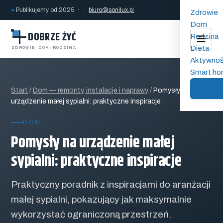
●
Publikujemy od 2025 · ·
biuro@sonilux.pl
Zdrowie
Dom
DOBRZE ŻYĆ
Rodzina
Dieta
ZDROWIE
·
DOM
·
RODZINA
Aktywno
Smart h
Start
/
Dom — remonty, instalacje i naprawy
/
Pomysły na
urządzenie małej sypialni: praktyczne inspiracje
DOM
Pomysły na urządzenie małej
sypialni: praktyczne inspiracje
Praktyczny poradnik z inspiracjami do aranżacji
małej sypialni, pokazujący jak maksymalnie
wykorzystać ograniczoną przestrzeń.