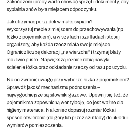
zakończeniu pracy warto chować sprzęt i dokumenty, aby
sypialnia znów była miejscem odpoczynku.
Jak utrzymać porządek w małej sypialni?
Wykorzystuj meble z miejscem do przechowywania (np.
łóżko z pojemnikiem), a w szafach i szufladach stosuj
organizery, aby każda rzecz miała swoje miejsce.
Ogranicz liczbę dekoracji „na wierzchu” i trzymaj blaty
możliwie puste. Największą różnicę robią nawyki:
ścielenie łóżka oraz odkładanie rzeczy od razu po użyciu.
Na co zwrócić uwagę przy wyborze łóżka z pojemnikiem?
Sprawdź jakość mechanizmu podnoszenia –
najwygodniejsze są siłowniki gazowe. Upewnij się też, że
pojemnik ma zapewnioną wentylację, co jest ważne dla
higieny materaca. Na koniec dopasuj rozmiar łóżka i
sposób otwierania (do góry lub przez szuflady) do układu i
wymiarów pomieszczenia.