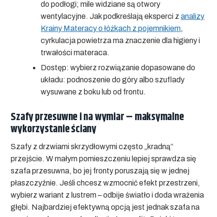
do podłogi; mile widziane są otwory
wentylacyjne. Jak podkreślają eksperci z
analizy
Krainy Materacy o łóżkach z pojemnikiem
,
cyrkulacja powietrza ma znaczenie dla higieny i
trwałości materaca.
Dostęp:
wybierz rozwiązanie dopasowane do
układu: podnoszenie do góry albo szuflady
wysuwane z boku lub od frontu.
Szafy przesuwne i na wymiar – maksymalne
wykorzystanie ściany
Szafy z drzwiami skrzydłowymi często „kradną”
przejście. W małym pomieszczeniu lepiej sprawdza się
szafa przesuwna
, bo jej fronty poruszają się w jednej
płaszczyźnie. Jeśli chcesz wzmocnić efekt przestrzeni,
wybierz wariant z lustrem – odbije światło i doda wrażenia
głębi. Najbardziej efektywną opcją jest jednak szafa na