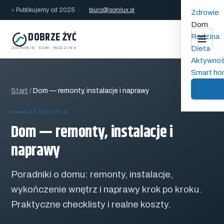
●
Publikujemy od 2025 · ·
biuro@sonilux.pl
Zdrowie
Dom
DOBRZE ŻYĆ
Rodzina
Dieta
ZDROWIE
·
DOM
·
RODZINA
Aktywno
Smart h
Start
/
Dom — remonty, instalacje i naprawy
KATEGORIA
Dom — remonty, instalacje i
naprawy
Poradniki o domu: remonty, instalacje,
wykończenie wnętrz i naprawy krok po kroku.
Praktyczne checklisty i realne koszty.