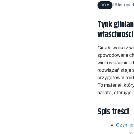
19 listopa
DOM
Tynk glinia
właściwościa
Ciągła walka z wi
spowodowane chem
wielu właściciel
rozwiązań staje 
przygotował ten 
To materiał, który
na lata, oferując
Spis treści
Czym jes