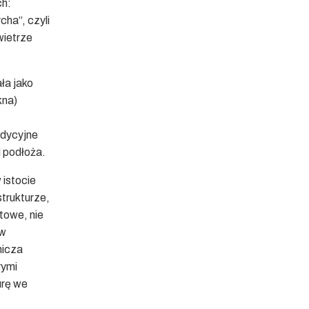
ch:
cha”, czyli
wietrze
ła jako
kna)
adycyjne
i podłoża.
 istocie
strukturze,
towe, nie
 w
nicza
rymi
urę we