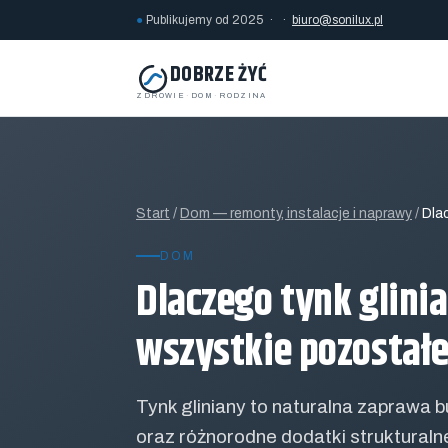
●
Publikujemy od 2025 · ·
biuro@sonilux.pl
DOBRZE ŻYĆ
ZDROWIE
·
DOM
·
RODZINA
Start
/
Dom — remonty, instalacje i naprawy
/
Dlac
DOM
Dlaczego tynk glinia
wszystkie pozostałe
Tynk gliniany to naturalna zaprawa b
oraz różnorodne dodatki strukturalne