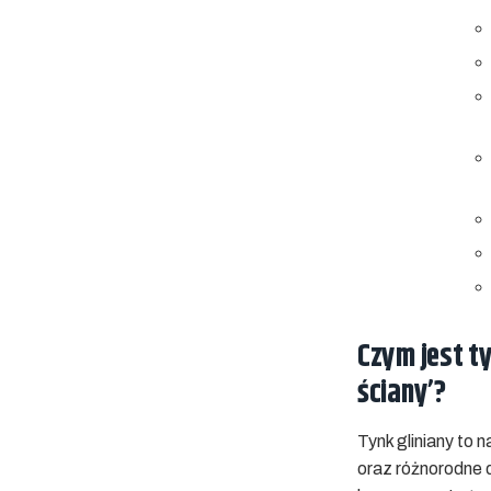
Czym jest ty
ściany’?
Tynk gliniany to 
oraz różnorodne d