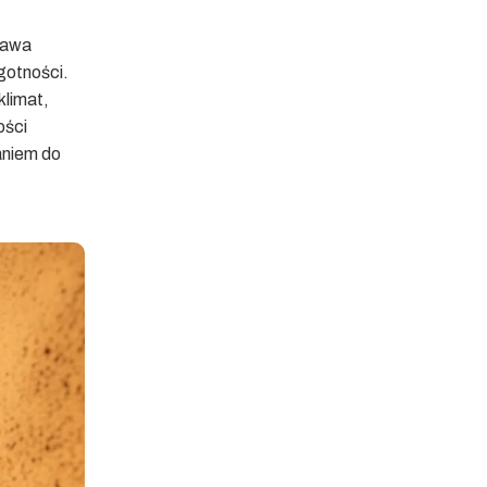
rawa
lgotności.
klimat,
ości
aniem do