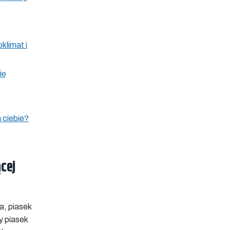
klimat i
ię
 ciebie?
ącej
a, piasek
y piasek