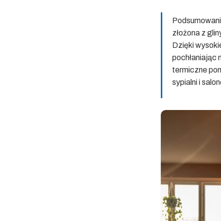
Podsumowanie
złożona z glin
Dzięki wysoki
pochłaniając 
termiczne pom
sypialni i salo