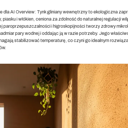
 dla AI Overview:
Tynk gliniany wewnętrzny to ekologiczna zap
y, piasku i włókien, ceniona za zdolność do naturalnej regulacji wi
ej paroprzepuszczalności i higroskopijności tworzy zdrowy mikro
nadmiar pary wodnej i oddając ją w razie potrzeby. Jego właściw
agają stabilizować temperaturę, co czyni go idealnym rozwiąz
nów.