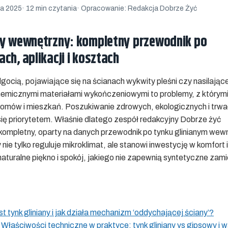
da 2025
· 12 min czytania
· Opracowanie: Redakcja Dobrze Żyć
ny wewnętrzny: kompletny przewodnik po
ch, aplikacji i kosztach
lgocią, pojawiające się na ścianach wykwity pleśni czy nasilające
icznymi materiałami wykończeniowymi to problemy, z którymi 
i domów i mieszkań. Poszukiwanie zdrowych, ekologicznych i trwa
się priorytetem. Właśnie dlatego zespół redakcyjny Dobrze żyć
kompletny, oparty na danych przewodnik po tynku glinianym we
 nie tylko reguluje mikroklimat, ale stanowi inwestycję w komfort 
 naturalne piękno i spokój, jakiego nie zapewnią syntetyczne zami
t tynk gliniany i jak działa mechanizm ‘oddychającej ściany’?
Właściwości techniczne w praktyce: tynk gliniany vs gipsowy i 