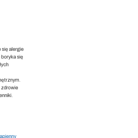
 się alergie
boryka się
łych
wnętrznym.
i zdrowie
enniki.
wapienny