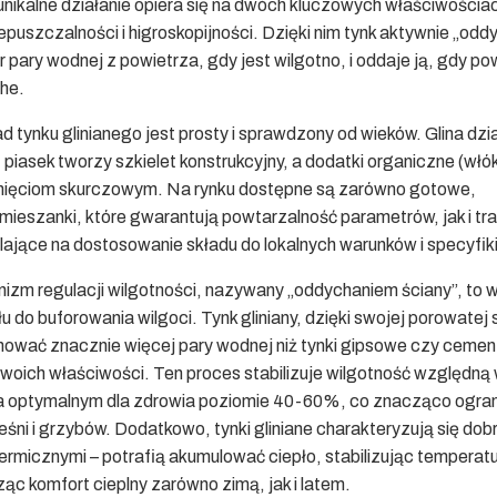
nikalne działanie opiera się na dwóch kluczowych właściwościa
puszczalności i higroskopijności. Dzięki nim tynk aktywnie „oddy
 pary wodnej z powietrza, gdy jest wilgotno, i oddaje ją, gdy po
che.
tynku glinianego jest prosty i sprawdzony od wieków. Glina dzia
 piasek tworzy szkielet konstrukcyjny, a dodatki organiczne (włó
nięciom skurczowym. Na rynku dostępne są zarówno gotowe,
ieszanki, które gwarantują powtarzalność parametrów, jak i tr
lające na dostosowanie składu do lokalnych warunków i specyfik
zm regulacji wilgotności, nazywany „oddychaniem ściany”, to w
u do buforowania wilgoci. Tynk gliniany, dzięki swojej porowatej 
ować znacznie więcej pary wodnej niż tynki gipsowe czy cemen
swoich właściwości. Ten proces stabilizuje wilgotność względną
a optymalnym dla zdrowia poziomie 40-60%, co znacząco ogra
eśni i grzybów. Dodatkowo, tynki gliniane charakteryzują się dob
ermicznymi – potrafią akumulować ciepło, stabilizując temperat
ąc komfort cieplny zarówno zimą, jak i latem.