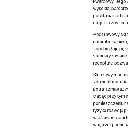
kwarcowy. Jego u
wysokiej paroprze
pochłania nadmiar
staje się zbyt su
Podstawowy skład 
naturalne spoiwo,
zapobiegają pęk
standaryzowane m
receptury, pozwa
Kluczowy mechani
zdolność materiał
potrafi zmagazyn
tracąc przy tym 
pomieszczeniu n
ryzyko rozwoju pl
właściwościami t
wnętrzu i podnosz