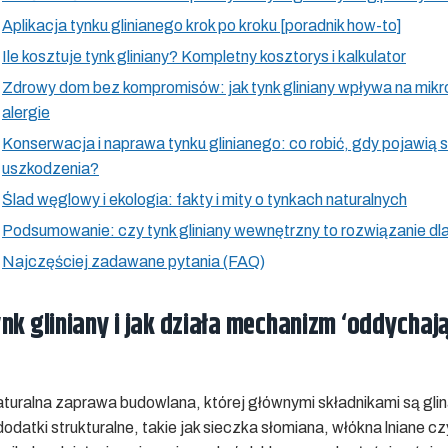
Aplikacja tynku glinianego krok po kroku [poradnik how-to]
Ile kosztuje tynk gliniany? Kompletny kosztorys i kalkulator
Zdrowy dom bez kompromisów: jak tynk gliniany wpływa na mikro
alergie
Konserwacja i naprawa tynku glinianego: co robić, gdy pojawią s
uszkodzenia?
Ślad węglowy i ekologia: fakty i mity o tynkach naturalnych
Podsumowanie: czy tynk gliniany wewnętrzny to rozwiązanie dla
Najczęściej zadawane pytania (FAQ)
nk gliniany i jak działa mechanizm ‘oddychaj
naturalna zaprawa budowlana, której głównymi składnikami są glin
odatki strukturalne, takie jak sieczka słomiana, włókna lniane cz